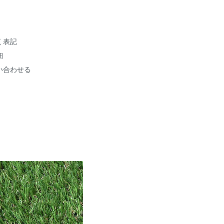
く表記
細
い合わせる