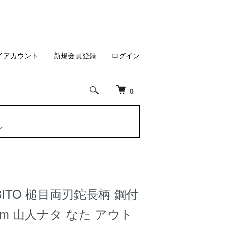
イアカウント
新規会員登録
ログイン
0
＞
BITO 槌目両刃鉈長柄 鋼付
mm 山人ナタ なた アウト