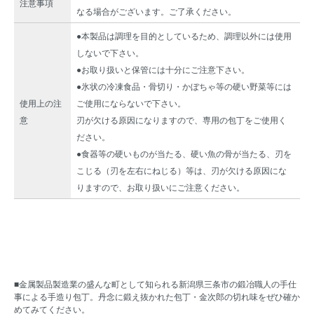
注意事項
なる場合がございます。ご了承ください。
●本製品は調理を目的としているため、調理以外には使用
しないで下さい。
●お取り扱いと保管には十分にご注意下さい。
●氷状の冷凍食品・骨切り・かぼちゃ等の硬い野菜等には
使用上の注
ご使用にならないで下さい。
意
刃が欠ける原因になりますので、専用の包丁をご使用く
ださい。
●食器等の硬いものが当たる、硬い魚の骨が当たる、刃を
こじる（刃を左右にねじる）等は、刃が欠ける原因にな
りますので、お取り扱いにご注意ください。
■金属製品製造業の盛んな町として知られる新潟県三条市の鍛冶職人の手仕
事による手造り包丁。丹念に鍛え抜かれた包丁・金次郎の切れ味をぜひ確か
めてみてください。