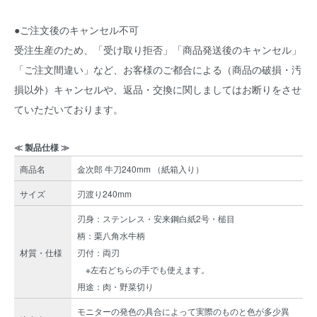
●ご注文後のキャンセル不可
受注生産のため、「受け取り拒否」「商品発送後のキャンセル」
「ご注文間違い」など、お客様のご都合による（商品の破損・汚
損以外）キャンセルや、返品・交換に関しましてはお断りをさせ
ていただいております。
≪ 製品仕様 ≫
商品名
金次郎 牛刀240mm （紙箱入り）
サイズ
刃渡り240mm
刃身：ステンレス・安来鋼白紙2号・槌目
柄：栗八角水牛柄
材質・仕様
刃付：両刃
※左右どちらの手でも使えます。
用途：肉・野菜切り
モニターの発色の具合によって実際のものと色が多少異