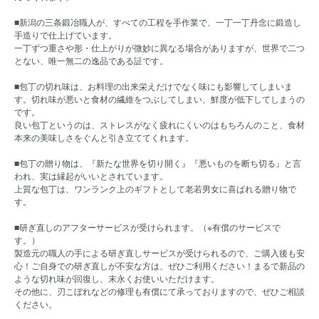
■新潟の三条鍛冶職人が、すべての工程を手作業で、一丁一丁丹念に鍛造し
手造りで仕上げています。
一丁ずつ重さや形・仕上がりが微妙に異なる場合がありますが、世界で二つ
とない、唯一無二の逸品である証です。
■包丁の切れ味は、お料理の出来栄えだけでなく味にも影響してしまいま
す。切れ味が悪いと食材の繊維をつぶしてしまい、鮮度が低下してしまうの
です。
良い包丁というのは、ストレスがなく疲れにくいのはもちろんのこと、食材
本来の美味しさをぐんと引き立ててくれます。
■包丁の贈り物は、『新たな世界を切り開く』『悪いものを断ち切る』と言
われ、実は縁起がいいとされています。
上質な包丁は、ワンランク上のギフトとして老若男女に喜ばれる贈り物で
す。
■研ぎ直しのアフターサービスが受けられます。（※有償のサービスで
す。）
製造元の職人の手による研ぎ直しサービスが受けられるので、ご購入後も安
心！ご自身での研ぎ直しが不安な方は、ぜひご利用ください！まるで新品の
ような切れ味が回復し、末永くお使いいただけます。
その他に、刃こぼれなどの修理も有償にて承っておりますので、ぜひご相談
ください。