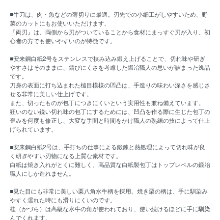
■牛刀は、肉・魚などの薄切りに最適。刃先での小細工がしやすいため、野
菜のカットにもお使いいただけます。
『両刃』は、両側から刃がついていることから食材にまっすぐ刃が入り、初
心者の方でも使いやすいのが特徴です。
■安来鋼白紙2号をステンレスで挟み込み鍛え上げることで、切れ味や研ぎ
やすさはそのままに、錆びにくさを考慮した鍛冶職人の思いが詰まった逸品
です。
刀身の表面に打ち込まれた槌目模様の凹凸は、手造りの味わい深さを感じさ
せる非常に美しい仕上げです。
また、切ったものが包丁につきにくいという実用性も兼ね備えています。
狂いのない鋭い切れ味の包丁にするためには、凹凸を作る際に生じた包丁の
歪みを何度も修正し、大変な手間と時間をかけ職人の熟練の技によって仕上
げられています。
■安来鋼白紙2号は、手打ちの仕事による鍛錬と熱処理によって切れ味が良
く研ぎやすい刃物になる上質な素材です。
白紙は焼き入れがとくに難しく、高品質な白紙製包丁はトップレベルの鍛冶
職人にしか造れません。
■見た目にも非常に美しい栗八角水牛柄を採用。焼き栗の柄は、手に馴染み
やすく濡れた時にも滑りにくいのです。
桂（かづら）は高級な水牛の角が使われており、使い続けるほどに手に馴染
んでくれます。