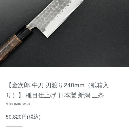
【金次郎 牛刀 刃渡り240mm（紙箱入
り）】 槌目仕上げ 日本製 新潟 三条
kinjiro-gyuto-t240c
50,820円(税込)