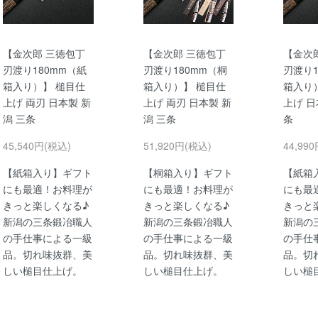
【金次郎 三徳包丁
【金次郎 三徳包丁
【金次
刃渡り180mm（紙
刃渡り180mm（桐
刃渡り1
箱入り）】 槌目仕
箱入り）】 槌目仕
箱入り
上げ 両刃 日本製 新
上げ 両刃 日本製 新
上げ 日
潟 三条
潟 三条
条
45,540円(税込)
51,920円(税込)
44,99
【紙箱入り】ギフト
【桐箱入り】ギフト
【紙箱
にも最適！お料理が
にも最適！お料理が
にも最
きっと楽しくなる♪
きっと楽しくなる♪
きっと
新潟の三条鍛冶職人
新潟の三条鍛冶職人
新潟の
の手仕事による一級
の手仕事による一級
の手仕
品。切れ味抜群、美
品。切れ味抜群、美
品。切
しい槌目仕上げ。
しい槌目仕上げ。
しい槌