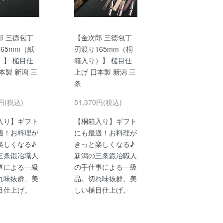
郎 三徳包丁
【金次郎 三徳包丁
65mm（紙
刃渡り165mm（桐
）】 槌目仕
箱入り）】 槌目仕
本製 新潟 三
上げ 日本製 新潟 三
条
0円(税込)
51,370円(税込)
入り】ギフト
【桐箱入り】ギフト
適！お料理が
にも最適！お料理が
楽しくなる♪
きっと楽しくなる♪
三条鍛冶職人
新潟の三条鍛冶職人
事による一級
の手仕事による一級
れ味抜群、美
品。切れ味抜群、美
目仕上げ。
しい槌目仕上げ。