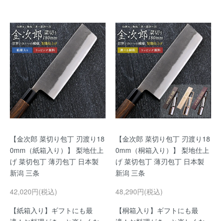
【金次郎 菜切り包丁 刃渡り18
【金次郎 菜切り包丁 刃渡り18
0mm（紙箱入り）】 梨地仕上
0mm（桐箱入り）】 梨地仕上
げ 菜切包丁 薄刃包丁 日本製
げ 菜切包丁 薄刃包丁 日本製
新潟 三条
新潟 三条
42,020円(税込)
48,290円(税込)
【紙箱入り】ギフトにも最
【桐箱入り】ギフトにも最