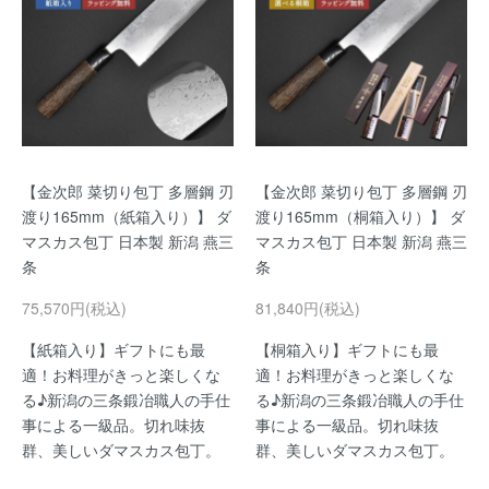
【金次郎 菜切り包丁 多層鋼 刃
【金次郎 菜切り包丁 多層鋼 刃
渡り165mm（紙箱入り）】 ダ
渡り165mm（桐箱入り）】 ダ
マスカス包丁 日本製 新潟 燕三
マスカス包丁 日本製 新潟 燕三
条
条
75,570円(税込)
81,840円(税込)
【紙箱入り】ギフトにも最
【桐箱入り】ギフトにも最
適！お料理がきっと楽しくな
適！お料理がきっと楽しくな
る♪新潟の三条鍛冶職人の手仕
る♪新潟の三条鍛冶職人の手仕
事による一級品。切れ味抜
事による一級品。切れ味抜
群、美しいダマスカス包丁。
群、美しいダマスカス包丁。