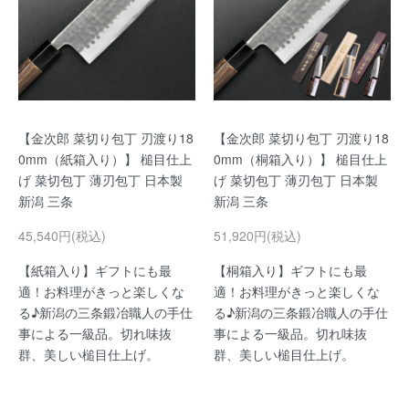
【金次郎 菜切り包丁 刃渡り18
【金次郎 菜切り包丁 刃渡り18
0mm（紙箱入り）】 槌目仕上
0mm（桐箱入り）】 槌目仕上
げ 菜切包丁 薄刃包丁 日本製
げ 菜切包丁 薄刃包丁 日本製
新潟 三条
新潟 三条
45,540円(税込)
51,920円(税込)
【紙箱入り】ギフトにも最
【桐箱入り】ギフトにも最
適！お料理がきっと楽しくな
適！お料理がきっと楽しくな
る♪新潟の三条鍛冶職人の手仕
る♪新潟の三条鍛冶職人の手仕
事による一級品。切れ味抜
事による一級品。切れ味抜
群、美しい槌目仕上げ。
群、美しい槌目仕上げ。