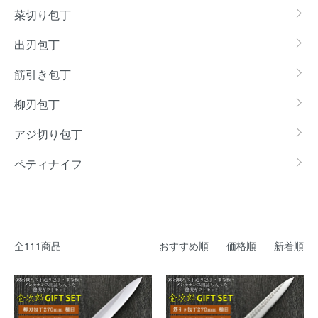
菜切り包丁
出刃包丁
筋引き包丁
柳刃包丁
アジ切り包丁
ペティナイフ
全111商品
おすすめ順
価格順
新着順