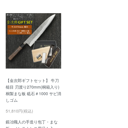
【金次郎ギフトセット】 牛刀
槌目 刃渡り270mm(桐箱入り)
桐製まな板 砥石＃1000 サビ消
しゴム
51,810円(税込)
鍛冶職人の手造り包丁・まな