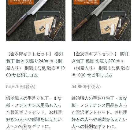
【金次郎ギフトセット】 柳刃
【金次郎ギフトセット】 筋引
包丁 磨き 刃渡り240mm（桐
き包丁 槌目 刃渡り270mm
箱入り） 桐製まな板 砥石＃10
（桐箱入り） 桐製まな板 砥石
00 サビ消しゴム
＃1000 サビ消しゴム
54,670円(税込)
54,890円(税込)
鍛冶職人の手造り包丁・まな
鍛冶職人の手造り包丁・まな
板・メンテナンス用品も入っ
板・メンテナンス用品も入っ
た贅沢ギフトセット。お料理
た贅沢ギフトセット。お料理
好きの人へや感謝を伝えたい
好きの人へや感謝を伝えたい
人への特別なギフトに。
人への特別なギフトに。