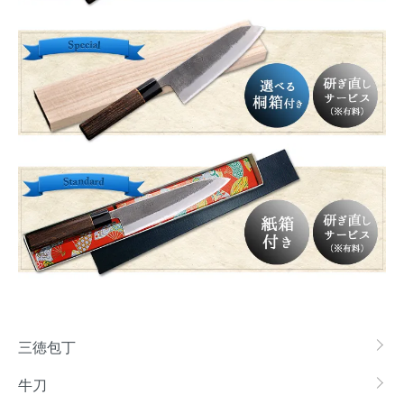
カテゴリー一覧
三徳包丁
牛刀